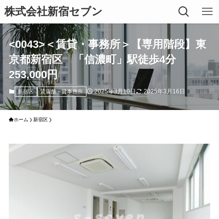
株式会社新宿セブン
<0043>＜賃貸・事務所＞【専用階段】東
京都新宿区 「信濃町」駅徒歩4分
253,000円
2025年3月10日
2025年3月16日
新宿区
貸店舗・貸事務所
ホーム
新宿区