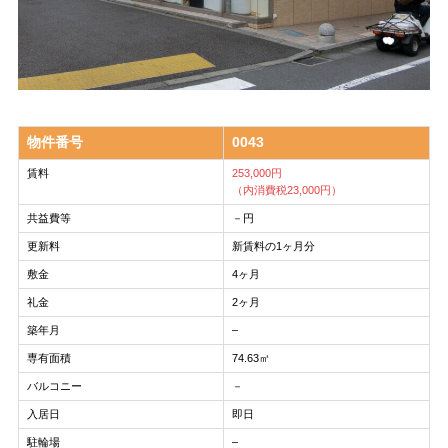
物件番号
0043
賃料
253,000円
（内消費税23,000円）
共益費等
－円
更新料
新賃料の1ヶ月分
敷金
4ヶ月
礼金
2ヶ月
築年月
–
専有面積
74.63㎡
バルコニー
－
入居日
即日
駐輪場
–