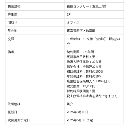
構造規模
鉄筋コンクリート造地上4階
募集階
2F
間取り
オフィス
所在地
東京都新宿区信濃町
交通
JR総武線・中央線「信濃町」駅徒歩4
分
備考
契約期間：2ヶ年間
更新事務手数料：要
借家人賠償保険：加入要
保証会社：全保連加入要
初回保証料：賃料の100％
年間保証料：賃料の10％
店舗総合保険加入 18500円より
鍵交換費：13,200円
解約時原状回復：要
貸主は適格請求書を発行できません
取引態様
媒介
更新日
2025年3月10日
次回更新予定日
2025年5月9日予定