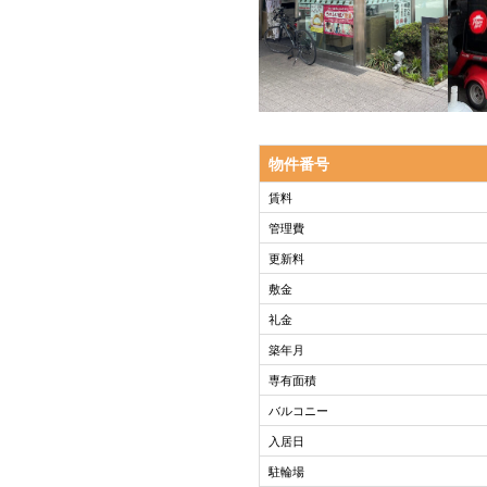
物件番号
賃料
管理費
更新料
敷金
礼金
築年月
専有面積
バルコニー
入居日
駐輪場