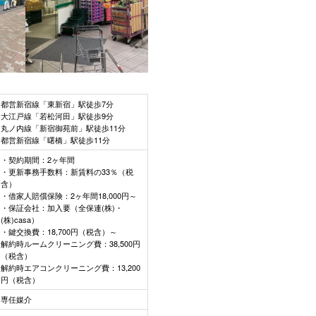
都営新宿線「東新宿」駅徒歩7分
大江戸線「若松河田」駅徒歩9分
丸ノ内線「新宿御苑前」駅徒歩11分
都営新宿線「曙橋」駅徒歩11分
・契約期間：2ヶ年間
・更新事務手数料：新賃料の33％（税
含）
・借家人賠償保険：2ヶ年間18,000円～
・保証会社：加入要（全保連(株)・
(株)casa）
・鍵交換費：18,700円（税含）～
解約時ルームクリーニング費：38,500円
（税含）
解約時エアコンクリーニング費：13,200
円（税含）
専任媒介