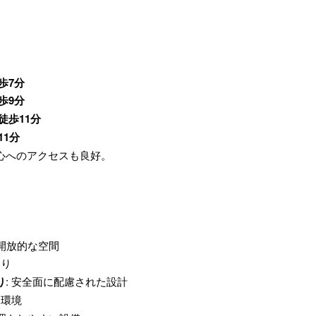
歩7分
歩9分
徒歩11分
11分
心へのアクセスも良好。
く開放的な空間
回り
り
: 安全面に配慮された設計
レ環境