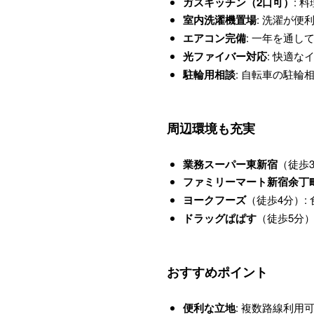
ガスキッチン（2口可）
: 
室内洗濯機置場
: 洗濯が便
エアコン完備
: 一年を通し
光ファイバー対応
: 快適
駐輪用相談
: 自転車の駐輪
周辺環境も充実
業務スーパー東新宿
（徒歩
ファミリーマート新宿余丁
ヨークフーズ
（徒歩4分）:
ドラッグぱぱす
（徒歩5分）
おすすめポイント
便利な立地
: 複数路線利用