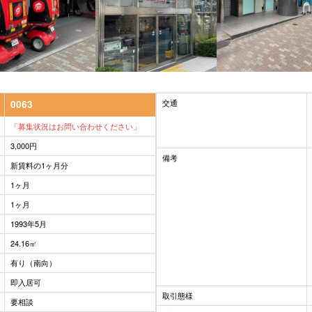
交通
0063
「募集状況はお問い合わせください」
3,000円
備考
新賃料の1ヶ月分
1ヶ月
1ヶ月
1993年5月
24.16㎡
有り（南向）
即入居可
取引態様
要相談